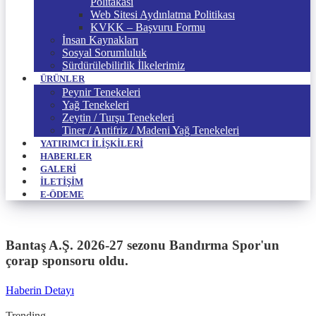
Politakası
Web Sitesi Aydınlatma Politikası
KVKK – Başvuru Formu
İnsan Kaynakları
Sosyal Sorumluluk
Sürdürülebilirlik İlkelerimiz
ÜRÜNLER
Peynir Tenekeleri
Yağ Tenekeleri
Zeytin / Turşu Tenekeleri
Tiner / Antifriz / Madeni Yağ Tenekeleri
YATIRIMCI İLIŞKILERI
HABERLER
GALERI
İLETIŞIM
E-ÖDEME
Bantaş A.Ş. 2026-27 sezonu Bandırma Spor'un
çorap sponsoru oldu.
Haberin Detayı
Trending