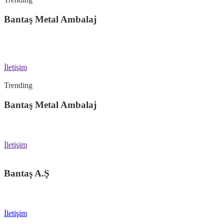
Bantaş Metal Ambalaj
Koenig & Bauer MetalPrint 4 Colour MetalStar 4 Printing Machine Montajı
Hızla Devam Ediyor...
İletişim
Trending
Bantaş Metal Ambalaj
Metal ambalajlarında 31 yıldır Türkiye'nin tercihi.
İletişim
Bantaş A.Ş
Yatırımlarımız ile büyümeye devam ediyoruz. İstihdam yaratıyoruz.
İletişim