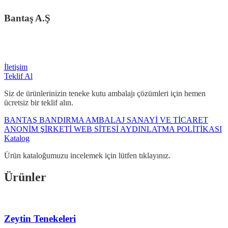
Bantaş A.Ş
Yatırımlarımızda yerli makineler tercih ediyoruz. Ülke ekonomisine katkı
sağlıyoruz.
İletişim
Teklif Al
Siz de ürünlerinizin teneke kutu ambalajı çözümleri için hemen
ücretsiz bir teklif alın.
BANTAŞ BANDIRMA AMBALAJ SANAYİ VE TİCARET
ANONİM ŞİRKETİ WEB SİTESİ AYDINLATMA POLİTİKASI
Katalog
Ürün kataloğumuzu incelemek için lütfen tıklayınız.
Ürünler
Zeytin Tenekeleri