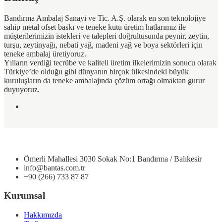
Bandırma Ambalaj Sanayi ve Tic. A.Ş. olarak en son teknolojiye
sahip metal ofset baskı ve teneke kutu üretim hatlarımız ile
müşterilerimizin istekleri ve talepleri doğrultusunda peynir, zeytin,
turşu, zeytinyağı, nebati yağ, madeni yağ ve boya sektörleri için
teneke ambalaj üretiyoruz.
Yılların verdiği tecrübe ve kaliteli üretim ilkelerimizin sonucu olarak
Türkiye’de olduğu gibi dünyanın birçok ülkesindeki büyük
kuruluşların da teneke ambalajında çözüm ortağı olmaktan gurur
duyuyoruz.
Ömerli Mahallesi 3030 Sokak No:1 Bandırma / Balıkesir
info@bantas.com.tr
+90 (266) 733 87 87
Kurumsal
Hakkımızda