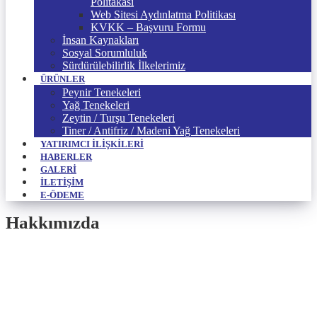
Politakası
Web Sitesi Aydınlatma Politikası
KVKK – Başvuru Formu
İnsan Kaynakları
Sosyal Sorumluluk
Sürdürülebilirlik İlkelerimiz
ÜRÜNLER
Peynir Tenekeleri
Yağ Tenekeleri
Zeytin / Turşu Tenekeleri
Tiner / Antifriz / Madeni Yağ Tenekeleri
YATIRIMCI İLIŞKILERI
HABERLER
GALERI
İLETIŞIM
E-ÖDEME
Hakkımızda