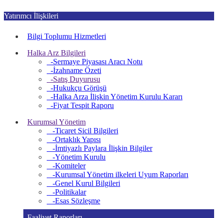
Yatırımcı İlişkileri
Bilgi Toplumu Hizmetleri
Halka Arz Bilgileri
-Sermaye Piyasası Aracı Notu
-İzahname Özeti
-Satış Duyurusu
-Hukukçu Görüşü
-Halka Arza İlişkin Yönetim Kurulu Kararı
-Fiyat Tespit Raporu
Kurumsal Yönetim
-Ticaret Sicil Bilgileri
-Ortaklık Yapısı
-İmtiyazlı Paylara İlişkin Bilgiler
-Yönetim Kurulu
-Komiteler
-Kurumsal Yönetim ilkeleri Uyum Raporları
-Genel Kurul Bilgileri
-Politikalar
-Esas Sözleşme
Faaliyet Raporları