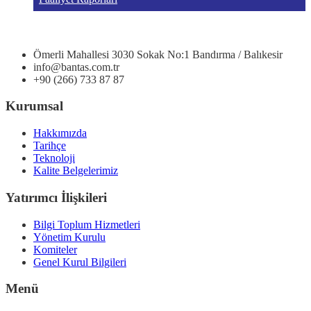
Ömerli Mahallesi 3030 Sokak No:1 Bandırma / Balıkesir
info@bantas.com.tr
+90 (266) 733 87 87
Kurumsal
Hakkımızda
Tarihçe
Teknoloji
Kalite Belgelerimiz
Yatırımcı İlişkileri
Bilgi Toplum Hizmetleri
Yönetim Kurulu
Komiteler
Genel Kurul Bilgileri
Menü